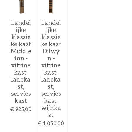
Landel
Landel
ijke
ijke
klassie
klassie
ke kast
ke kast
Middle
Dilwy
ton -
n -
vitrine
vitrine
kast,
kast,
ladeka
ladeka
st,
st,
servies
servies
kast
kast,
wijnka
€ 925,00
st
€ 1.050,00