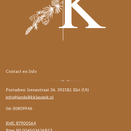
Contact en Info
Postadres: Irenestraat 36, 3921BJ, Elst (Ut)
info@landelijkklassiek.nl
06-30809946
KvK:
87900564
Btw: NL004503626B53