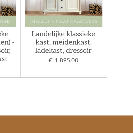
eke
Landelijke klassieke
en) -
kast, meidenkast,
oir,
ladekast, dressoir
ast
€ 1.895,00