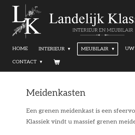
Ga
direct
naar
de
HOME
UW 
INTERIEUR
MEUBILAIR
hoofdinhoud
CONTACT
Meidenkasten
Een grenen meidenkast is een sfeervol
Klassiek vindt u massief grenen meide