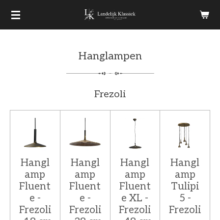
Ga
direct
naar
Hanglampen
de
hoofdinhoud
Frezoli
Hangl
Hangl
Hangl
Hangl
amp
amp
amp
amp
Fluent
Fluent
Fluent
Tulipi
e -
e -
e XL -
5 -
Frezoli
Frezoli
Frezoli
Frezoli