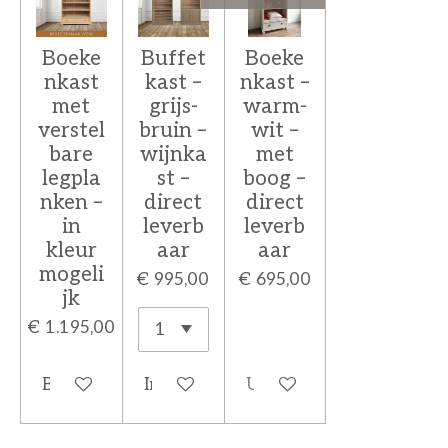
Boeke
Buffet
Boeke
nkast
kast –
nkast –
met
grijs-
warm-
verstel
bruin –
wit –
bare
wijnka
met
legpla
st –
boog –
nken –
direct
direct
in
leverb
leverb
kleur
aar
aar
mogeli
€ 995,00
€ 695,00
jk
€ 1.195,00
Bekijk details
In winkelwagen
Uitverkocht