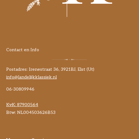
Contact en Info
Postadres: Irenestraat 36, 3921BJ, Elst (Ut)
info@landelijkklassiek.nl
06-30809946
KvK:
87900564
Btw: NL004503626B53