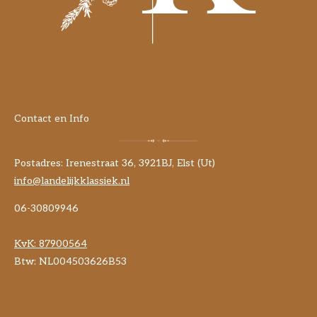
Contact en Info
Postadres: Irenestraat 36, 3921BJ, Elst (Ut)
info@landelijkklassiek.nl
06-30809946
KvK:
87900564
Btw: NL004503626B53