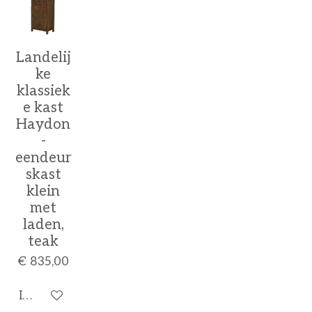
Landelij
ke
klassiek
e kast
Haydon
-
eendeur
skast
klein
met
laden,
teak
€ 835,00
In winkelwagen