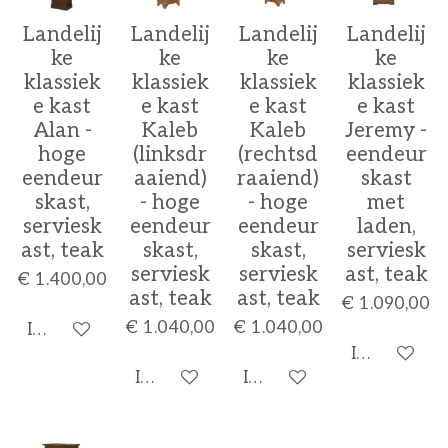
Landelij
Landelij
Landelij
Landelij
ke
ke
ke
ke
klassiek
klassiek
klassiek
klassiek
e kast
e kast
e kast
e kast
Alan -
Kaleb
Kaleb
Jeremy -
hoge
(linksdr
(rechtsd
eendeur
eendeur
aaiend)
raaiend)
skast
skast,
- hoge
- hoge
met
serviesk
eendeur
eendeur
laden,
ast, teak
skast,
skast,
serviesk
serviesk
serviesk
ast, teak
€ 1.400,00
ast, teak
ast, teak
€ 1.090,00
€ 1.040,00
€ 1.040,00
In winkelwagen
In winkelw
In winkelwagen
In winkelwagen