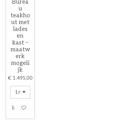
Burea
u
teakho
ut met
lades
en
kast –
maatw
erk
mogeli
jk
€ 1.495,00
In winkelwagen