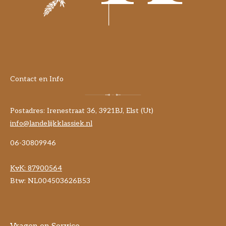
Contact en Info
Postadres: Irenestraat 36, 3921BJ, Elst (Ut)
info@landelijkklassiek.nl
06-30809946
KvK:
87900564
Btw: NL004503626B53