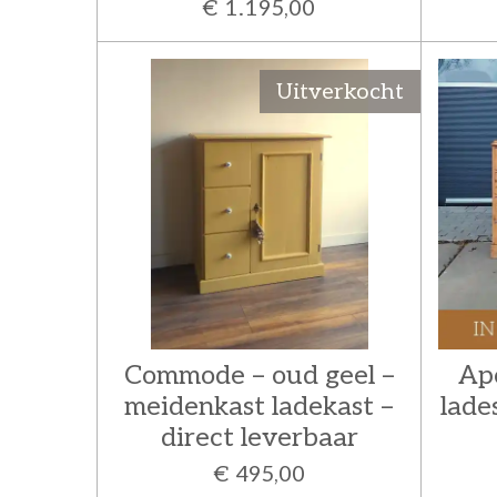
€ 1.195,00
Uitverkocht
Commode – oud geel –
Ap
meidenkast ladekast –
lade
direct leverbaar
€ 495,00