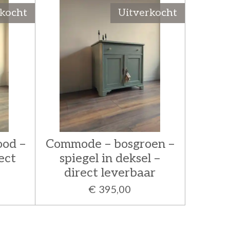
rkocht
Uitverkocht
ood –
Commode – bosgroen –
ect
spiegel in deksel –
direct leverbaar
€ 395,00