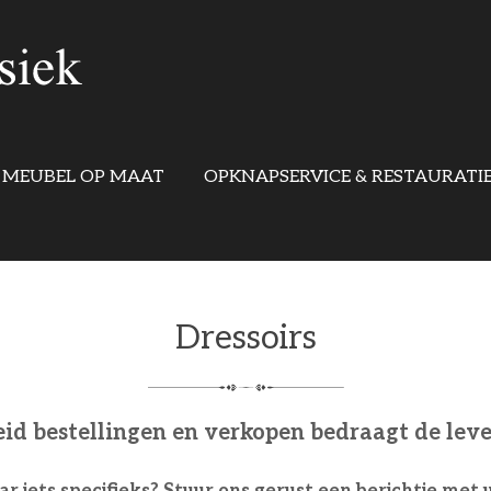
MEUBEL OP MAAT
OPKNAPSERVICE & RESTAURATI
Dressoirs
eid bestellingen en verkopen bedraagt de lev
r iets specifieks? Stuur ons gerust een berichtje met