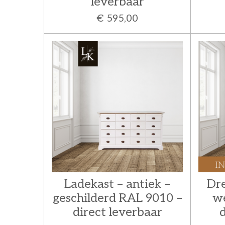
leverbaar
€ 595,00
Ladekast – antiek –
Dre
geschilderd RAL 9010 –
w
direct leverbaar
d