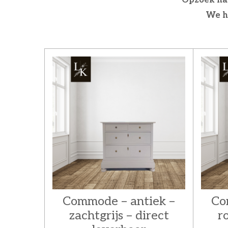
We h
Commode – antiek –
Co
zachtgrijs – direct
r