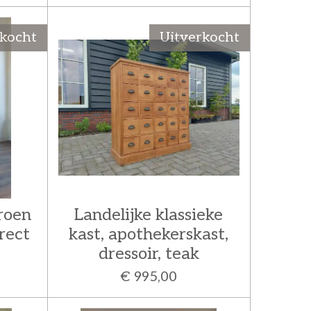
rkocht
Uitverkocht
roen
Landelijke klassieke
rect
kast, apothekerskast,
dressoir, teak
€ 995,00