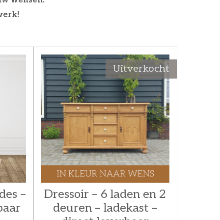
werk!
Uitverkocht
des –
Dressoir – 6 laden en 2
baar
deuren – ladekast –