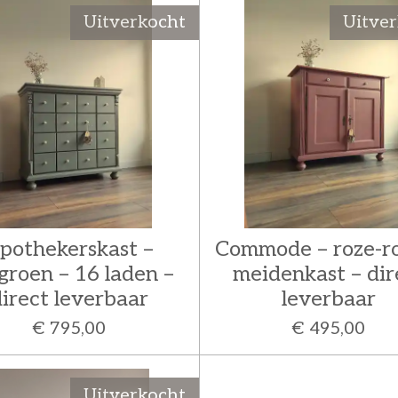
Uitverkocht
Uitve
pothekerskast –
Commode – roze-r
groen – 16 laden –
meidenkast – dir
irect leverbaar
leverbaar
€ 795,00
€ 495,00
Uitverkocht