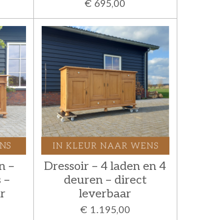
€ 695,00
n –
Dressoir – 4 laden en 4
 –
deuren – direct
r
leverbaar
€ 1.195,00