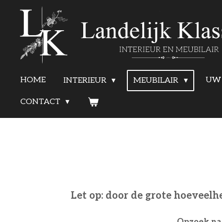
Ga
direct
naar
de
HOME
UW 
INTERIEUR
MEUBILAIR
hoofdinhoud
CONTACT
Let op: door de grote hoeveelh
Opzoek naa