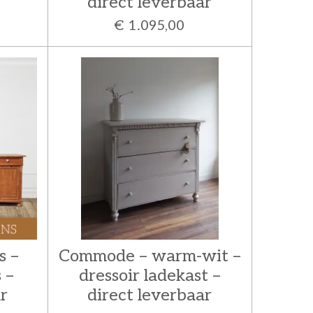
direct leverbaar
€ 1.095,00
s –
Commode – warm-wit –
 –
dressoir ladekast –
r
direct leverbaar