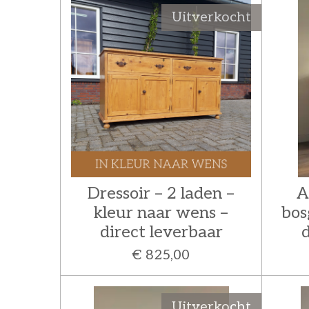
Uitverkocht
Dressoir – 2 laden –
A
kleur naar wens –
bos
direct leverbaar
d
€ 825,00
Uitverkocht