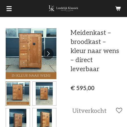
Ga
direct
naar
Meidenkast –
de
broodkast –
hoofdinhoud
kleur naar wens
– direct
leverbaar
€ 595,00
Uitverkocht