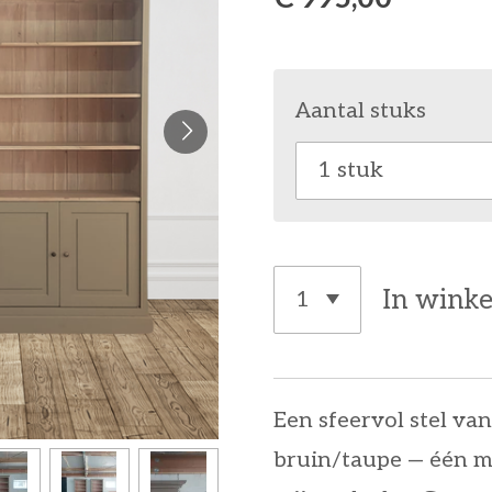
Aantal stuks
In wink
Een sfeervol stel van
bruin/taupe — één m