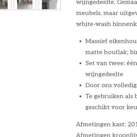
wijngedeelte. Gemaak
meubels, maar uitge
white-wash binnenk
Massief eikenhout
matte houtlak; b
Set van twee: één
wijngedeelte
Door ons volledi
Te gebruiken als b
geschikt voor ke
Afmetingen kast: 20
Afmetingen kroonlijs