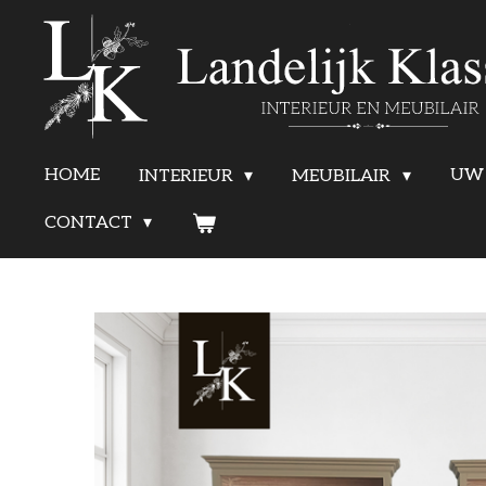
Ga
direct
naar
de
HOME
UW 
INTERIEUR
MEUBILAIR
hoofdinhoud
CONTACT