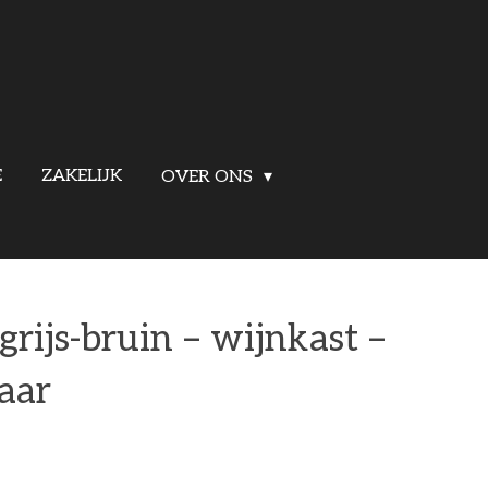
E
ZAKELIJK
OVER ONS
grijs-bruin – wijnkast –
baar