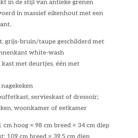
t in de stijl van antieke grenen
voerd in massief eikenhout met een
ant.
, grijs-bruin/taupe geschilderd met
innenkant white-wash
 kast met deurtjes, één met
g nagekeken
uffetkast, servieskast of dressoir;
uken, woonkamer of eetkamer
1 cm hoog × 98 cm breed × 34 cm diep
t: 109 cm breed × 39,5 cm diep