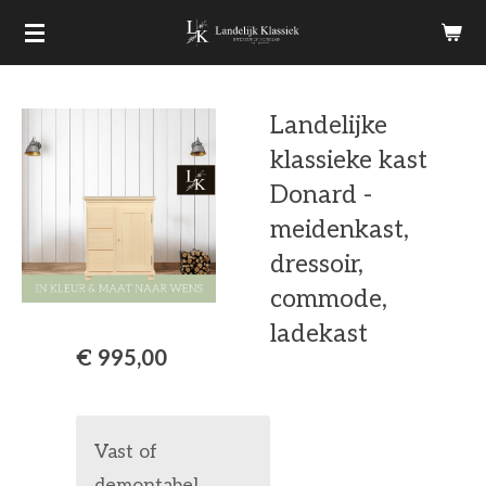
Ga
direct
naar
Landelijke
de
klassieke kast
hoofdinhoud
Donard -
meidenkast,
dressoir,
commode,
ladekast
€ 995,00
Vast of
demontabel