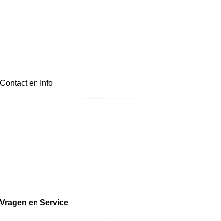
Contact en Info
Postadres: Irenestraat 36, 3921BJ, Elst (Ut)
info@landelijkklassiek.nl
06-30809946
KvK:
87900564
Btw: NL004503626B53
Vragen en Service