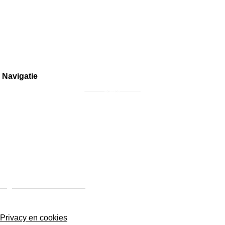
Bestellen en retourneren
Inkoop meubels
Overige vragen
Navigatie
Home
Interieur
Meubilair
Collectors Items
Over ons
Contact
Algemene voorwaarden
Privacy en cookies