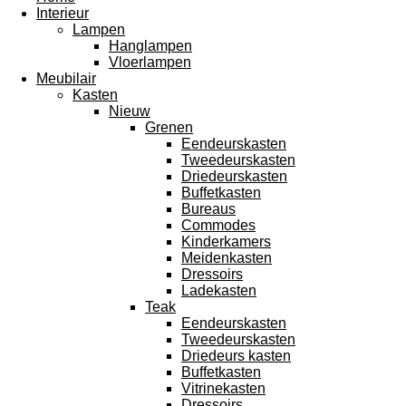
Interieur
Lampen
Hanglampen
Vloerlampen
Meubilair
Kasten
Nieuw
Grenen
Eendeurskasten
Tweedeurskasten
Driedeurskasten
Buffetkasten
Bureaus
Commodes
Kinderkamers
Meidenkasten
Dressoirs
Ladekasten
Teak
Eendeurskasten
Tweedeurskasten
Driedeurs kasten
Buffetkasten
Vitrinekasten
Dressoirs