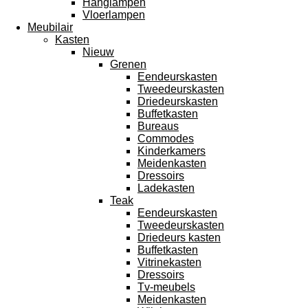
Hanglampen
Vloerlampen
Meubilair
Kasten
Nieuw
Grenen
Eendeurskasten
Tweedeurskasten
Driedeurskasten
Buffetkasten
Bureaus
Commodes
Kinderkamers
Meidenkasten
Dressoirs
Ladekasten
Teak
Eendeurskasten
Tweedeurskasten
Driedeurs kasten
Buffetkasten
Vitrinekasten
Dressoirs
Tv-meubels
Meidenkasten