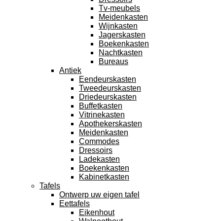
Tv-meubels
Meidenkasten
Wijnkasten
Jagerskasten
Boekenkasten
Nachtkasten
Bureaus
Antiek
Eendeurskasten
Tweedeurskasten
Driedeurskasten
Buffetkasten
Vitrinekasten
Apothekerskasten
Meidenkasten
Commodes
Dressoirs
Ladekasten
Boekenkasten
Kabinetkasten
Tafels
Ontwerp uw eigen tafel
Eettafels
Eikenhout