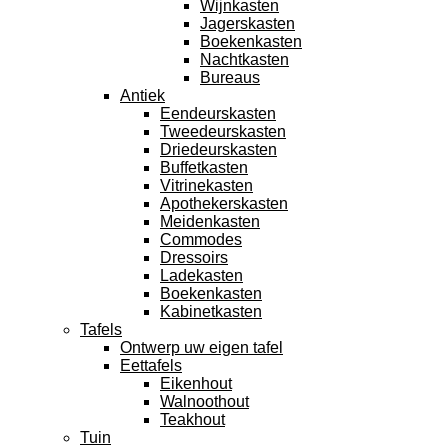
Wijnkasten
Jagerskasten
Boekenkasten
Nachtkasten
Bureaus
Antiek
Eendeurskasten
Tweedeurskasten
Driedeurskasten
Buffetkasten
Vitrinekasten
Apothekerskasten
Meidenkasten
Commodes
Dressoirs
Ladekasten
Boekenkasten
Kabinetkasten
Tafels
Ontwerp uw eigen tafel
Eettafels
Eikenhout
Walnoothout
Teakhout
Tuin