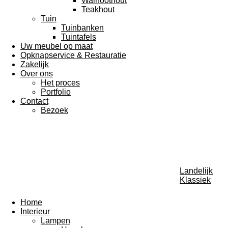
Walnoothout
Teakhout
Tuin
Tuinbanken
Tuintafels
Uw meubel op maat
Opknapservice & Restauratie
Zakelijk
Over ons
Het proces
Portfolio
Contact
Bezoek
Landelijk
Klassiek
Home
Interieur
Lampen