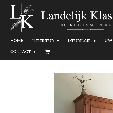
Ga
direct
naar
de
HOME
UW 
INTERIEUR
MEUBILAIR
hoofdinhoud
CONTACT