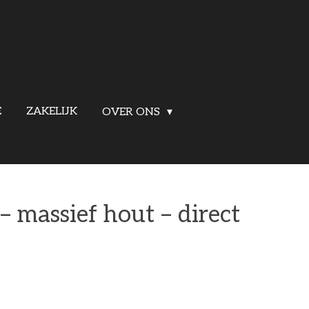
E
ZAKELIJK
OVER ONS
– massief hout – direct