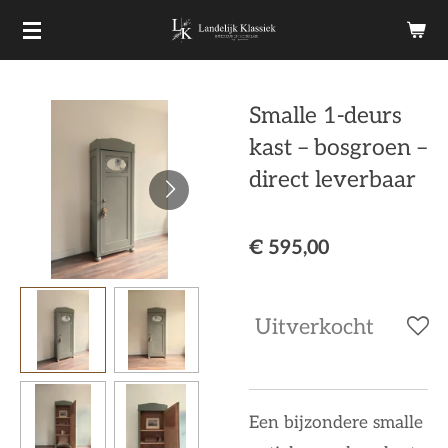
Ga
direct
naar
Smalle 1-deurs
de
kast – bosgroen –
hoofdinhoud
direct leverbaar
€ 595,00
Uitverkocht
Een bijzondere smalle