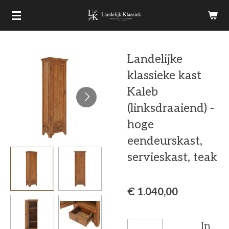
Ga
direct
naar
Landelijke
de
klassieke kast
hoofdinhoud
Kaleb
(linksdraaiend) -
hoge
eendeurskast,
servieskast, teak
€ 1.040,00
In