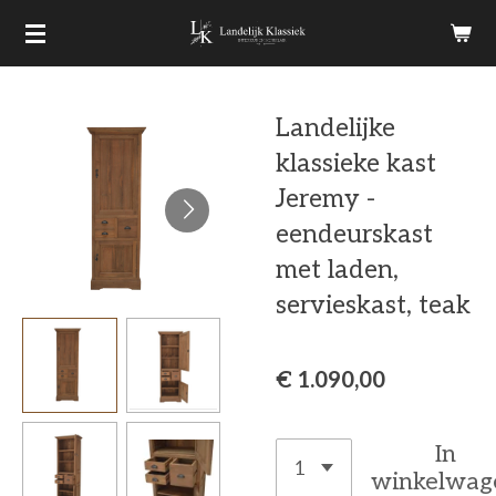
Ga
direct
naar
Landelijke
de
klassieke kast
hoofdinhoud
Jeremy -
eendeurskast
met laden,
servieskast, teak
€ 1.090,00
In
winkelwag