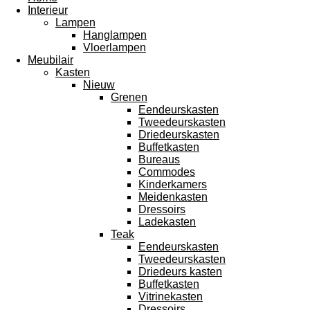
Interieur
Lampen
Hanglampen
Vloerlampen
Meubilair
Kasten
Nieuw
Grenen
Eendeurskasten
Tweedeurskasten
Driedeurskasten
Buffetkasten
Bureaus
Commodes
Kinderkamers
Meidenkasten
Dressoirs
Ladekasten
Teak
Eendeurskasten
Tweedeurskasten
Driedeurs kasten
Buffetkasten
Vitrinekasten
Dressoirs