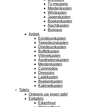
Tv-meubels
Meidenkasten
Wijnkasten
Jagerskasten
Boekenkasten
Nachtkasten
Bureaus
Antiek
Eendeurskasten
Tweedeurskasten
Driedeurskasten
Buffetkasten
Vitrinekasten
Apothekerskasten
Meidenkasten
Commodes
Dressoirs
Ladekasten
Boekenkasten
Kabinetkasten
Tafels
Ontwerp uw eigen tafel
Eettafels
Eikenhout