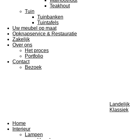
Walnoothout
Teakhout
Tuin
Tuinbanken
Tuintafels
Uw meubel op maat
Opknapservice & Restauratie
Zakelijk
Over ons
Het proces
Portfolio
Contact
Bezoek
Landelijk
Klassiek
Home
Interieur
Lampen