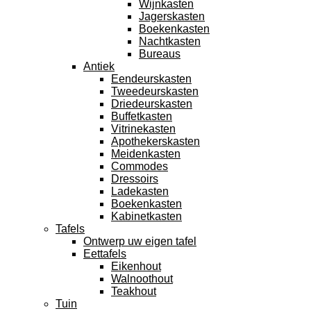
Wijnkasten
Jagerskasten
Boekenkasten
Nachtkasten
Bureaus
Antiek
Eendeurskasten
Tweedeurskasten
Driedeurskasten
Buffetkasten
Vitrinekasten
Apothekerskasten
Meidenkasten
Commodes
Dressoirs
Ladekasten
Boekenkasten
Kabinetkasten
Tafels
Ontwerp uw eigen tafel
Eettafels
Eikenhout
Walnoothout
Teakhout
Tuin