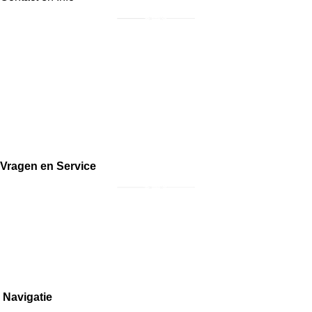
Postadres: Irenestraat 36, 3921BJ, Elst (Ut)
info@landelijkklassiek.nl
06-30809946
KvK:
87900564
Btw: NL004503626B53
Vragen en Service
Bestellen en retourneren
Inkoop meubels
Overige vragen
Navigatie