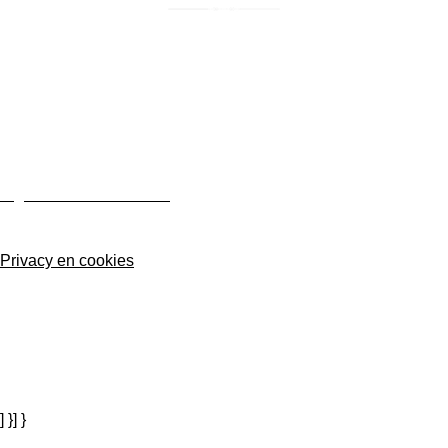
Home
Interieur
Meubilair
Collectors Items
Over ons
Contact
Algemene voorwaarden
Privacy en cookies
Disclaimer
] }] }