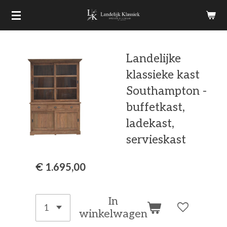
Ga
direct
naar
Landelijke
de
klassieke kast
hoofdinhoud
Southampton -
buffetkast,
ladekast,
servieskast
€ 1.695,00
In
winkelwagen