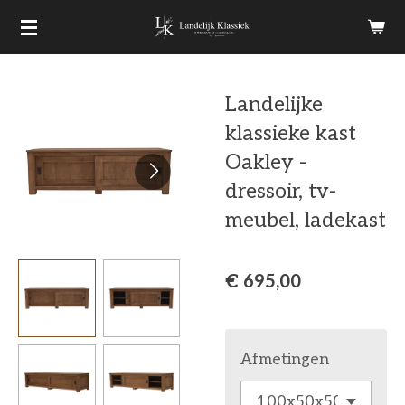
Ga
direct
naar
Landelijke
de
klassieke kast
hoofdinhoud
Oakley -
dressoir, tv-
meubel, ladekast
€ 695,00
Afmetingen