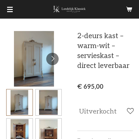
Ga
direct
naar
2-deurs kast –
de
warm-wit –
hoofdinhoud
servieskast –
direct leverbaar
€ 695,00
Uitverkocht