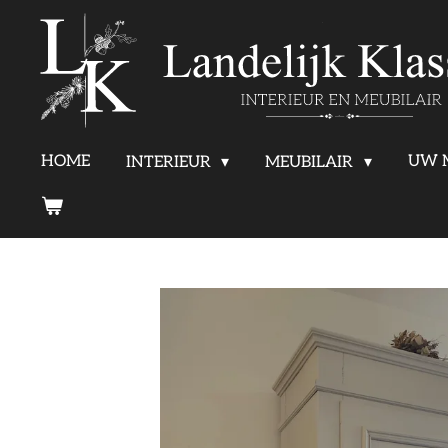
Ga
direct
naar
de
HOME
UW 
INTERIEUR
MEUBILAIR
hoofdinhoud