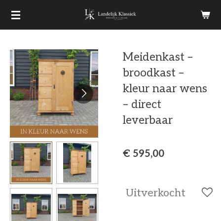
Ga
direct
naar
Meidenkast –
de
broodkast –
hoofdinhoud
kleur naar wens
– direct
leverbaar
€ 595,00
Uitverkocht