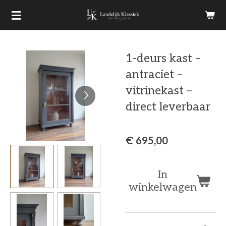
Ga
direct
naar
1-deurs kast –
de
antraciet –
hoofdinhoud
vitrinekast –
direct leverbaar
€ 695,00
In
winkelwagen