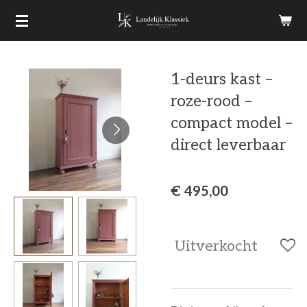
Ga
direct
naar
1-deurs kast –
de
roze-rood –
hoofdinhoud
compact model –
direct leverbaar
€ 495,00
Uitverkocht