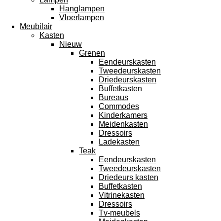
Hanglampen
Vloerlampen
Meubilair
Kasten
Nieuw
Grenen
Eendeurskasten
Tweedeurskasten
Driedeurskasten
Buffetkasten
Bureaus
Commodes
Kinderkamers
Meidenkasten
Dressoirs
Ladekasten
Teak
Eendeurskasten
Tweedeurskasten
Driedeurs kasten
Buffetkasten
Vitrinekasten
Dressoirs
Tv-meubels