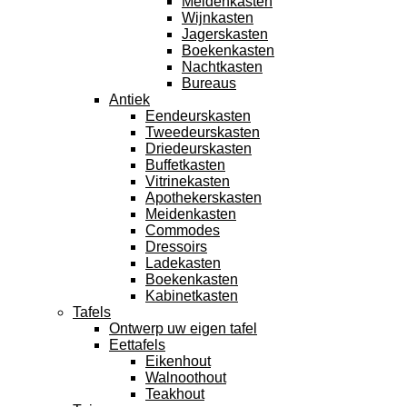
Meidenkasten
Wijnkasten
Jagerskasten
Boekenkasten
Nachtkasten
Bureaus
Antiek
Eendeurskasten
Tweedeurskasten
Driedeurskasten
Buffetkasten
Vitrinekasten
Apothekerskasten
Meidenkasten
Commodes
Dressoirs
Ladekasten
Boekenkasten
Kabinetkasten
Tafels
Ontwerp uw eigen tafel
Eettafels
Eikenhout
Walnoothout
Teakhout