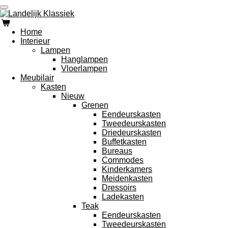
Ga
direct
naar
Home
de
Interieur
hoofdinhoud
Lampen
Hanglampen
Vloerlampen
Meubilair
Kasten
Nieuw
Grenen
Eendeurskasten
Tweedeurskasten
Driedeurskasten
Buffetkasten
Bureaus
Commodes
Kinderkamers
Meidenkasten
Dressoirs
Ladekasten
Teak
Eendeurskasten
Tweedeurskasten