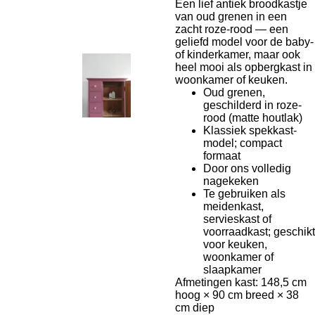
Een lief antiek broodkastje
van oud grenen in een
zacht roze-rood — een
geliefd model voor de baby-
of kinderkamer, maar ook
heel mooi als opbergkast in
woonkamer of keuken.
Oud grenen,
geschilderd in roze-
rood (matte houtlak)
Klassiek spekkast-
model; compact
formaat
Door ons volledig
nagekeken
Te gebruiken als
meidenkast,
servieskast of
voorraadkast; geschikt
voor keuken,
woonkamer of
slaapkamer
Afmetingen kast: 148,5 cm
hoog × 90 cm breed × 38
cm diep