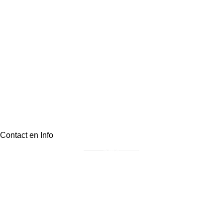
Contact en Info
Postadres: Irenestraat 36, 3921BJ, Elst (Ut)
info@landelijkklassiek.nl
06-30809946
KvK:
87900564
Btw: NL004503626B53