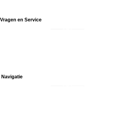
Vragen en Service
Bestellen en retourneren
Inkoop meubels
Overige vragen
Navigatie
Home
Interieur
Meubilair
Collectors Items
Over ons
Contact