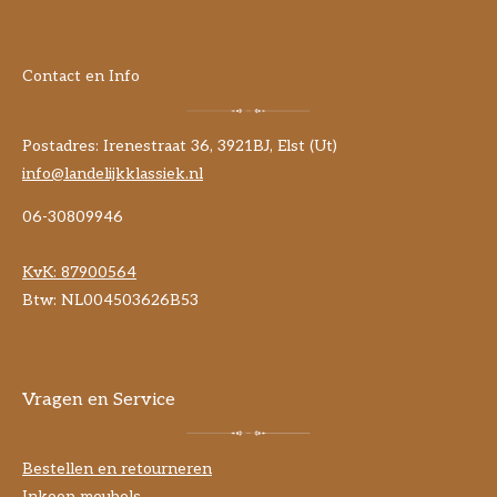
Contact en Info
Postadres: Irenestraat 36, 3921BJ, Elst (Ut)
info@landelijkklassiek.nl
06-30809946
KvK:
87900564
Btw: NL004503626B53
Vragen en Service
Bestellen en retourneren
Inkoop meubels