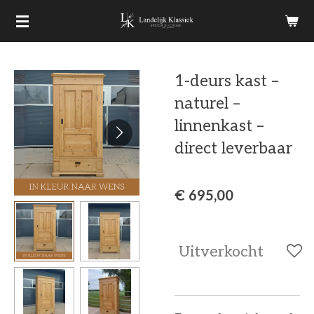
Ga
direct
naar
1-deurs kast –
de
naturel –
hoofdinhoud
linnenkast –
direct leverbaar
€ 695,00
Uitverkocht