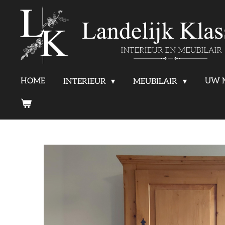
Ga
direct
naar
de
HOME
UW 
INTERIEUR
MEUBILAIR
hoofdinhoud