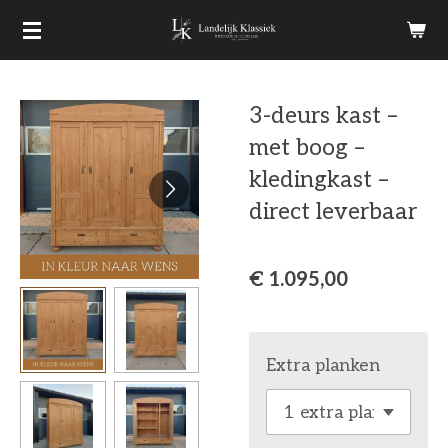
Ga
direct
naar
3-deurs kast –
de
met boog –
hoofdinhoud
kledingkast –
direct leverbaar
€ 1.095,00
Extra planken