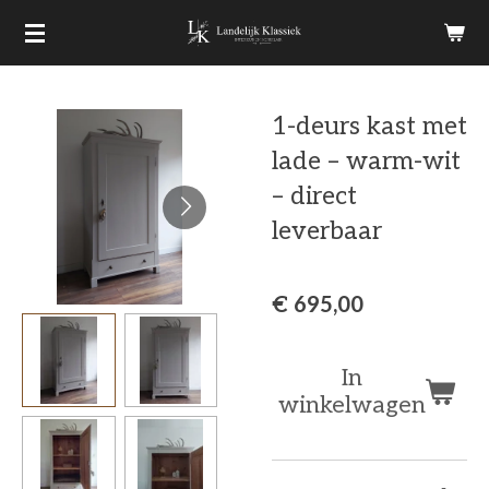
Ga
direct
naar
1-deurs kast met
de
lade – warm-wit
hoofdinhoud
– direct
leverbaar
€ 695,00
In
winkelwagen