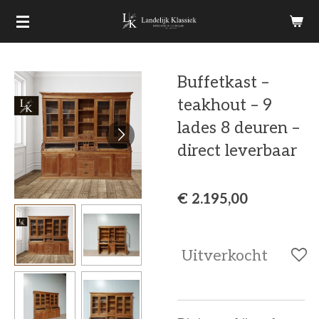
Ga
direct
naar
Buffetkast –
de
teakhout – 9
hoofdinhoud
lades 8 deuren –
direct leverbaar
€ 2.195,00
Uitverkocht