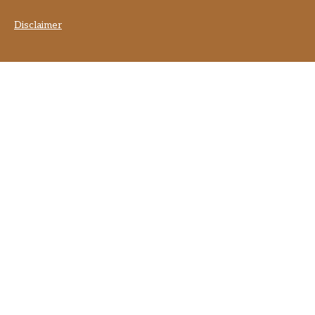
Disclaimer
] }] }