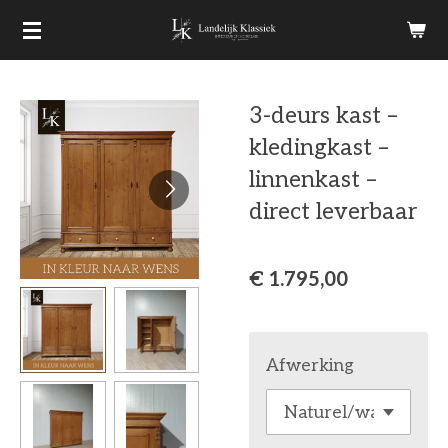
Ga
direct
naar
3-deurs kast –
de
kledingkast –
hoofdinhoud
linnenkast –
direct leverbaar
€ 1.795,00
Afwerking