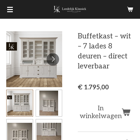
Ga
direct
naar
Buffetkast – wit
de
– 7 lades 8
hoofdinhoud
deuren – direct
leverbaar
€ 1.795,00
In
winkelwagen