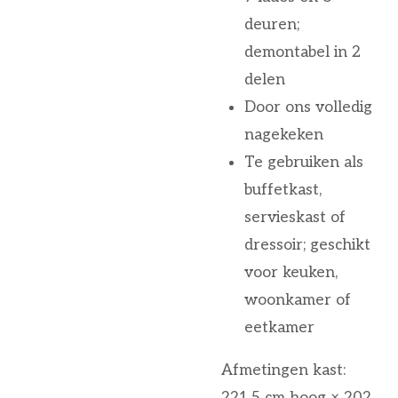
deuren;
demontabel in 2
delen
Door ons volledig
nagekeken
Te gebruiken als
buffetkast,
servieskast of
dressoir; geschikt
voor keuken,
woonkamer of
eetkamer
Afmetingen kast:
221,5 cm hoog × 202