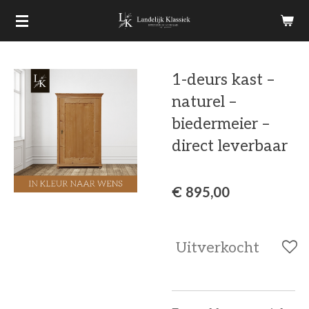
Ga
direct
naar
1-deurs kast –
de
naturel –
hoofdinhoud
biedermeier –
direct leverbaar
€ 895,00
Uitverkocht