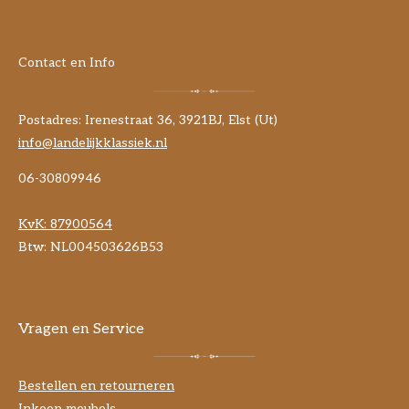
Contact en Info
Postadres: Irenestraat 36, 3921BJ, Elst (Ut)
info@landelijkklassiek.nl
06-30809946
KvK:
87900564
Btw: NL004503626B53
Vragen en Service
Bestellen en retourneren
Inkoop meubels