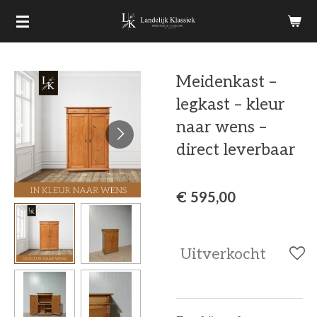
Ga
direct
naar
Meidenkast –
de
legkast – kleur
hoofdinhoud
naar wens –
direct leverbaar
€ 595,00
Uitverkocht