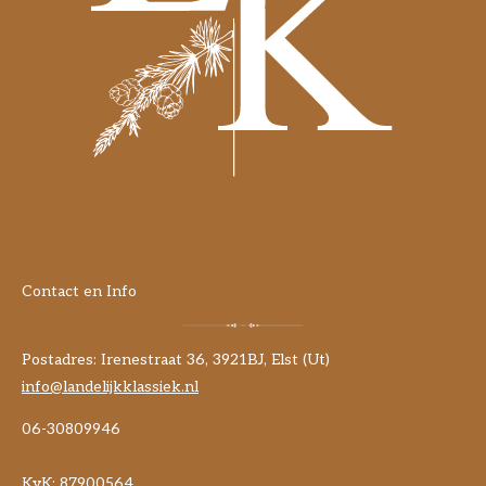
Contact en Info
Postadres: Irenestraat 36, 3921BJ, Elst (Ut)
info@landelijkklassiek.nl
06-30809946
KvK:
87900564