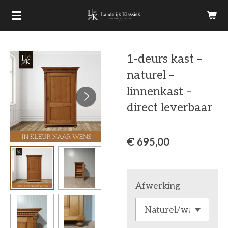
Ga
direct
naar
1-deurs kast –
de
naturel –
hoofdinhoud
linnenkast –
direct leverbaar
€ 695,00
Afwerking