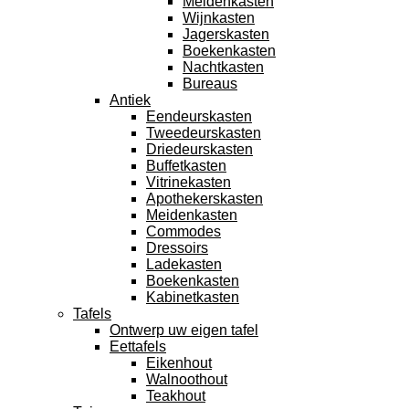
Meidenkasten
Wijnkasten
Jagerskasten
Boekenkasten
Nachtkasten
Bureaus
Antiek
Eendeurskasten
Tweedeurskasten
Driedeurskasten
Buffetkasten
Vitrinekasten
Apothekerskasten
Meidenkasten
Commodes
Dressoirs
Ladekasten
Boekenkasten
Kabinetkasten
Tafels
Ontwerp uw eigen tafel
Eettafels
Eikenhout
Walnoothout
Teakhout