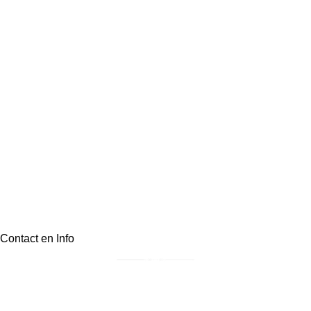
Contact en Info
Postadres: Irenestraat 36, 3921BJ, Elst (Ut)
info@landelijkklassiek.nl
06-30809946