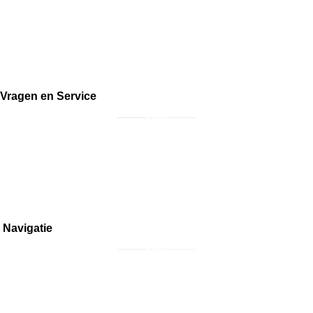
KvK:
87900564
Btw: NL004503626B53
Vragen en Service
Bestellen en retourneren
Inkoop meubels
Overige vragen
Navigatie
Home
Interieur
Meubilair
Collectors Items