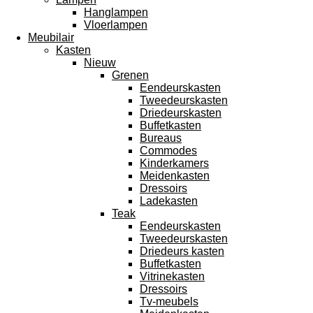
Hanglampen
Vloerlampen
Meubilair
Kasten
Nieuw
Grenen
Eendeurskasten
Tweedeurskasten
Driedeurskasten
Buffetkasten
Bureaus
Commodes
Kinderkamers
Meidenkasten
Dressoirs
Ladekasten
Teak
Eendeurskasten
Tweedeurskasten
Driedeurs kasten
Buffetkasten
Vitrinekasten
Dressoirs
Tv-meubels