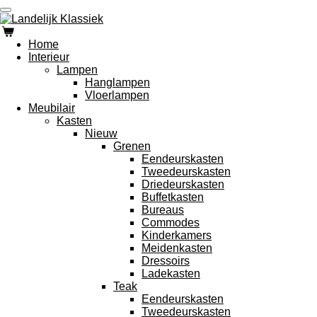
Ga
direct
naar
Home
de
Interieur
hoofdinhoud
Lampen
Hanglampen
Vloerlampen
Meubilair
Kasten
Nieuw
Grenen
Eendeurskasten
Tweedeurskasten
Driedeurskasten
Buffetkasten
Bureaus
Commodes
Kinderkamers
Meidenkasten
Dressoirs
Ladekasten
Teak
Eendeurskasten
Tweedeurskasten