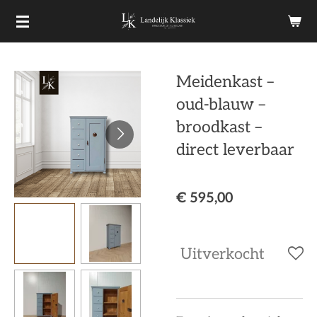
Ga
direct
naar
Meidenkast –
de
oud-blauw –
hoofdinhoud
broodkast –
direct leverbaar
€ 595,00
Uitverkocht