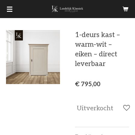
Ga
direct
naar
1-deurs kast –
de
warm-wit –
hoofdinhoud
eiken – direct
leverbaar
€ 795,00
Uitverkocht