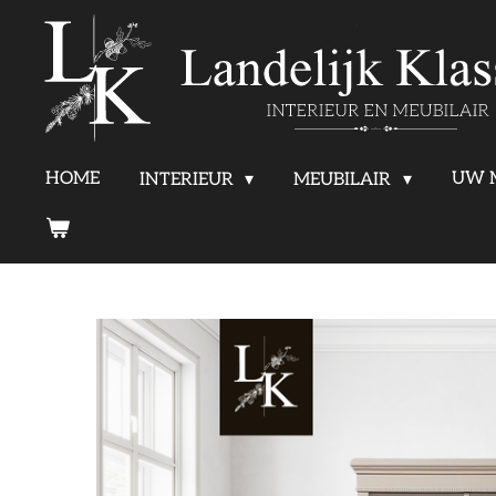
Ga
direct
naar
de
HOME
UW 
INTERIEUR
MEUBILAIR
hoofdinhoud