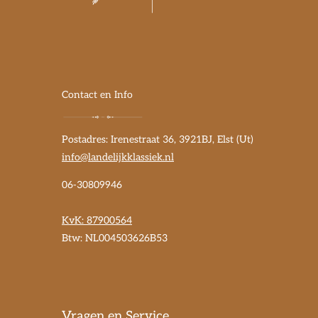
Contact en Info
Postadres: Irenestraat 36, 3921BJ, Elst (Ut)
info@landelijkklassiek.nl
06-30809946
KvK:
87900564
Btw: NL004503626B53
Vragen en Service