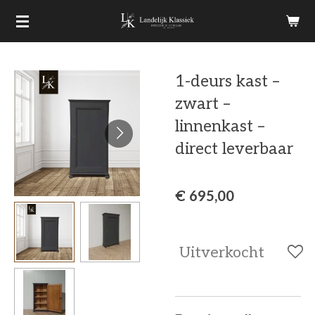
Ga
direct
naar
1-deurs kast –
de
zwart –
hoofdinhoud
linnenkast –
direct leverbaar
€ 695,00
Uitverkocht