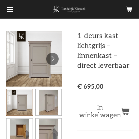
Ga
direct
naar
1-deurs kast –
de
lichtgrijs –
hoofdinhoud
linnenkast –
direct leverbaar
€ 695,00
In
winkelwagen