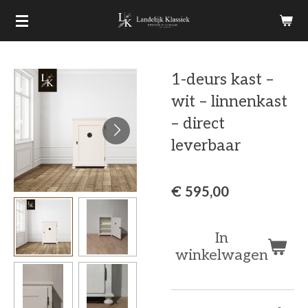
Ga
direct
naar
1-deurs kast –
de
wit – linnenkast
hoofdinhoud
– direct
leverbaar
€ 595,00
In
winkelwagen