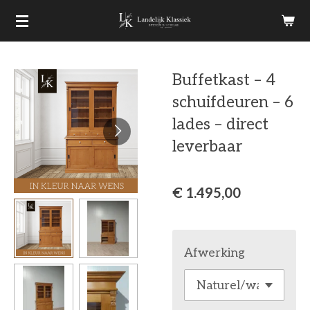
Ga
direct
naar
Buffetkast – 4
de
schuifdeuren – 6
hoofdinhoud
lades – direct
leverbaar
€ 1.495,00
Afwerking