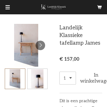
Ga
direct
naar
Landelijk
de
Klassieke
hoofdinhoud
tafellamp James
€ 157,00
In
winkelwag
Dit is een prachtige