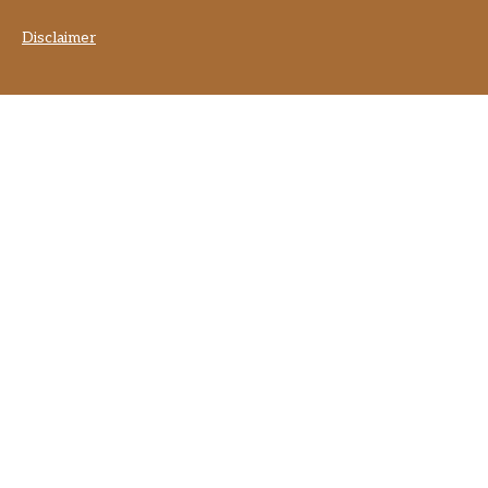
Disclaimer
] }] }