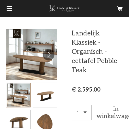
Ga
direct
naar
Landelijk
de
Klassiek -
hoofdinhoud
Organisch -
eettafel Pebble -
Teak
€ 2.595,00
In
winkelwag