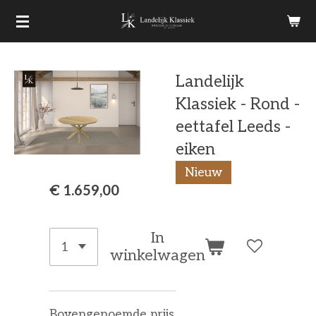
Ga
direct
naar
Landelijk
de
Klassiek - Rond -
hoofdinhoud
eettafel Leeds -
eiken
Nieuw
€ 1.659,00
In
winkelwagen
Bovengenoemde prijs