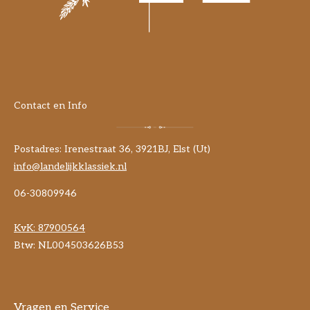
Contact en Info
Postadres: Irenestraat 36, 3921BJ, Elst (Ut)
info@landelijkklassiek.nl
06-30809946
KvK:
87900564
Btw: NL004503626B53
Vragen en Service