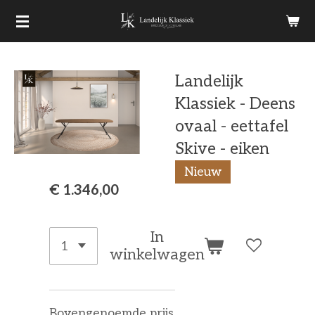
Ga
direct
naar
Landelijk
de
Klassiek - Deens
hoofdinhoud
ovaal - eettafel
Skive - eiken
Nieuw
€ 1.346,00
In
winkelwagen
Bovengenoemde prijs