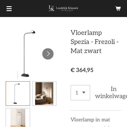
Ga
direct
naar
Vloerlamp
de
Spezia - Frezoli -
hoofdinhoud
Mat zwart
€ 364,95
In
winkelwag
Vloerlamp in mat