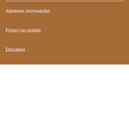
Algemene voorwaarden
Privacy en cookies
Disclaimer
] }] }