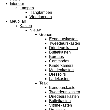
Interieur
Lampen
Hanglampen
Vloerlampen
Meubilair
Kasten
Nieuw
Grenen
Eendeurskasten
Tweedeurskasten
Driedeurskasten
Buffetkasten
Bureaus
Commodes
Kinderkamers
Meidenkasten
Dressoirs
Ladekasten
Teak
Eendeurskasten
Tweedeurskasten
Driedeurs kasten
Buffetkasten
Vitrinekasten
Dressoirs