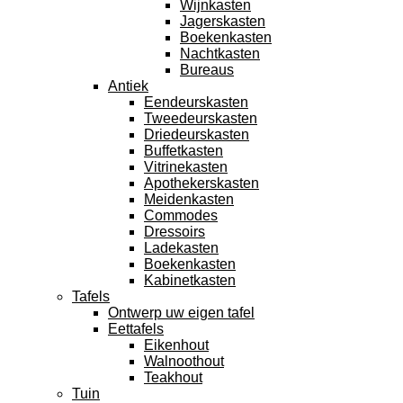
Wijnkasten
Jagerskasten
Boekenkasten
Nachtkasten
Bureaus
Antiek
Eendeurskasten
Tweedeurskasten
Driedeurskasten
Buffetkasten
Vitrinekasten
Apothekerskasten
Meidenkasten
Commodes
Dressoirs
Ladekasten
Boekenkasten
Kabinetkasten
Tafels
Ontwerp uw eigen tafel
Eettafels
Eikenhout
Walnoothout
Teakhout
Tuin