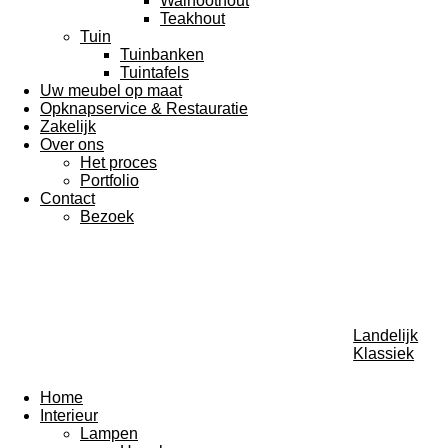
Walnoothout
Teakhout
Tuin
Tuinbanken
Tuintafels
Uw meubel op maat
Opknapservice & Restauratie
Zakelijk
Over ons
Het proces
Portfolio
Contact
Bezoek
Landelijk
Klassiek
Home
Interieur
Lampen