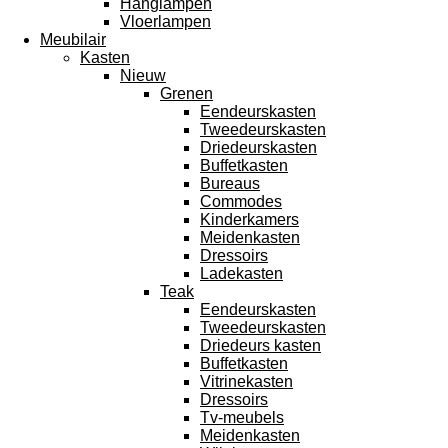
Hanglampen
Vloerlampen
Meubilair
Kasten
Nieuw
Grenen
Eendeurskasten
Tweedeurskasten
Driedeurskasten
Buffetkasten
Bureaus
Commodes
Kinderkamers
Meidenkasten
Dressoirs
Ladekasten
Teak
Eendeurskasten
Tweedeurskasten
Driedeurs kasten
Buffetkasten
Vitrinekasten
Dressoirs
Tv-meubels
Meidenkasten