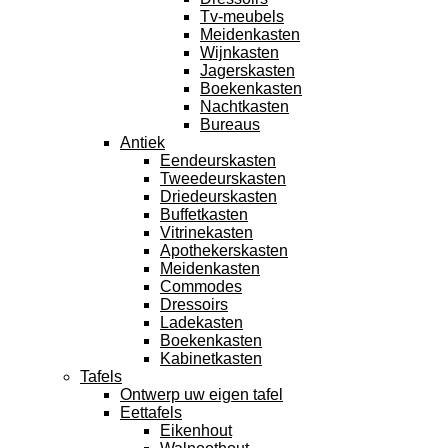
Tv-meubels
Meidenkasten
Wijnkasten
Jagerskasten
Boekenkasten
Nachtkasten
Bureaus
Antiek
Eendeurskasten
Tweedeurskasten
Driedeurskasten
Buffetkasten
Vitrinekasten
Apothekerskasten
Meidenkasten
Commodes
Dressoirs
Ladekasten
Boekenkasten
Kabinetkasten
Tafels
Ontwerp uw eigen tafel
Eettafels
Eikenhout