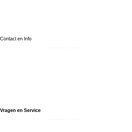
Contact en Info
Postadres: Irenestraat 36, 3921BJ, Elst (Ut)
info@landelijkklassiek.nl
06-30809946
KvK:
87900564
Btw: NL004503626B53
Vragen en Service
Bestellen en retourneren