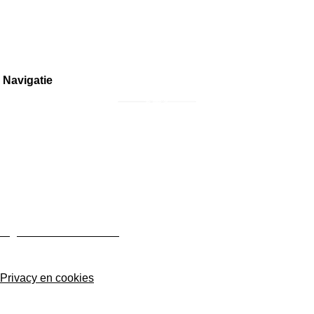
Inkoop meubels
Overige vragen
Navigatie
Home
Interieur
Meubilair
Collectors Items
Over ons
Contact
Algemene voorwaarden
Privacy en cookies