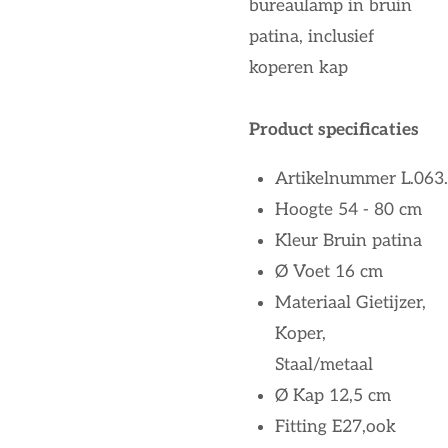
bureaulamp in bruin
patina, inclusief
koperen kap
Product specificaties
Artikelnummer
L.063
Hoogte
54 - 80 cm
Kleur
Bruin patina
Ø Voet
16 cm
Materiaal
Gietijzer,
Koper,
Staal/metaal
Ø Kap
12,5 cm
Fitting
E27,ook