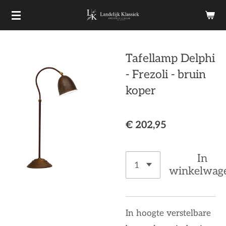
Ga
direct
naar
Tafellamp Delphi
de
- Frezoli - bruin
hoofdinhoud
koper
€ 202,95
In
winkelwag
In hoogte verstelbare